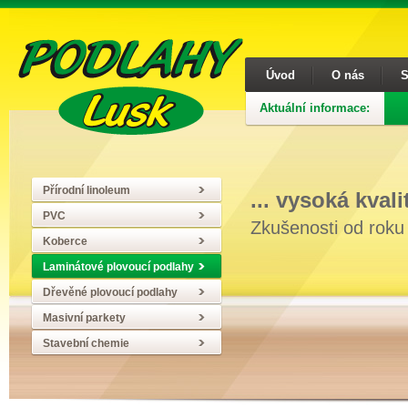
Úvod
O nás
S
Aktuální informace:
Přírodní linoleum
... vysoká kval
PVC
Zkušenosti od roku
Koberce
Laminátové plovoucí podlahy
Dřevěné plovoucí podlahy
Masivní parkety
Stavební chemie