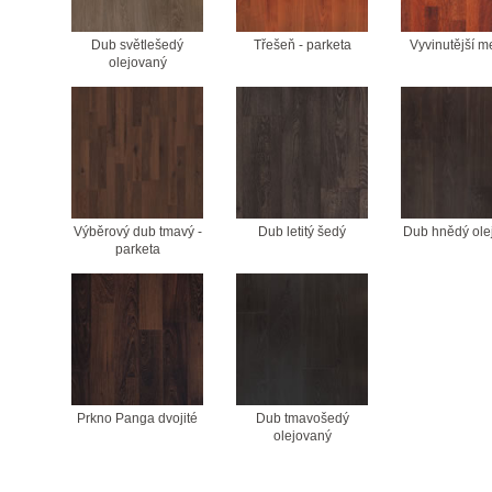
Dub světlešedý
Třešeň - parketa
Vyvinutější 
olejovaný
Výběrový dub tmavý -
Dub letitý šedý
Dub hnědý ole
parketa
Prkno Panga dvojité
Dub tmavošedý
olejovaný