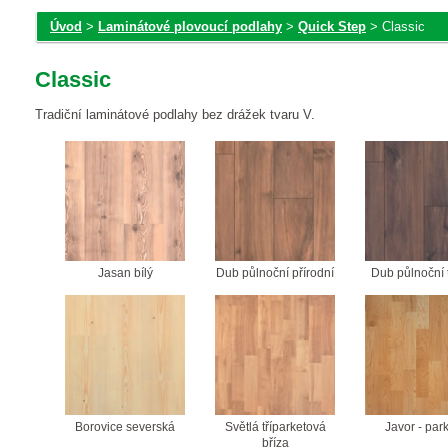
Úvod
>
Laminátové plovoucí podlahy
>
Quick Step
> Classic
Classic
Tradiční laminátové podlahy bez drážek tvaru V.
Jasan bílý
Dub půlnoční přírodní
Dub půlnoční
Borovice severská
Světlá tříparketová
Javor - par
bříza