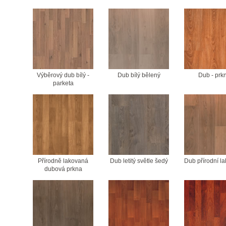
Výběrový dub bílý -
Dub bílý bělený
Dub - prk
parketa
Přírodně lakovaná
Dub letitý světle šedý
Dub přírodní l
dubová prkna