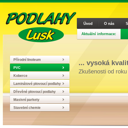
Úvod
O nás
S
Aktuální informace:
Přírodní linoleum
... vysoká kval
PVC
Zkušenosti od roku
Koberce
Laminátové plovoucí podlahy
Dřevěné plovoucí podlahy
Masivní parkety
Stavební chemie