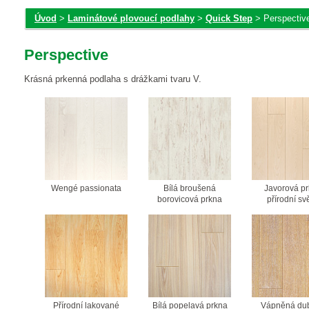
Úvod
>
Laminátové plovoucí podlahy
>
Quick Step
> Perspectiv
Perspective
Krásná prkenná podlaha s drážkami tvaru V.
Wengé passionata
Bílá broušená
Javorová p
borovicová prkna
přírodní sv
Přírodní lakované
Bílá popelavá prkna
Vápněná du