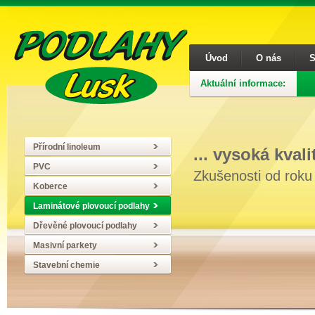
Úvod
O nás
S
Aktuální informace:
Přírodní linoleum
... vysoká kval
PVC
Zkušenosti od roku
Koberce
Laminátové plovoucí podlahy
Dřevěné plovoucí podlahy
Masivní parkety
Stavební chemie