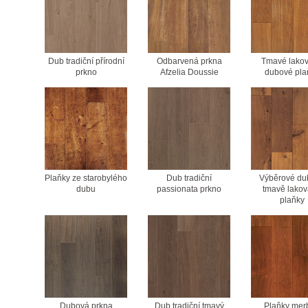
Dub tradiční přírodní
Odbarvená prkna
Tmavé lako
prkno
Afzelia Doussie
dubové pla
Plaňky ze starobylého
Dub tradiční
Výběrové du
dubu
passionata prkno
tmavě lako
plaňky
Dubová prkna
Dub tradiční tmavý
Plaňky mer