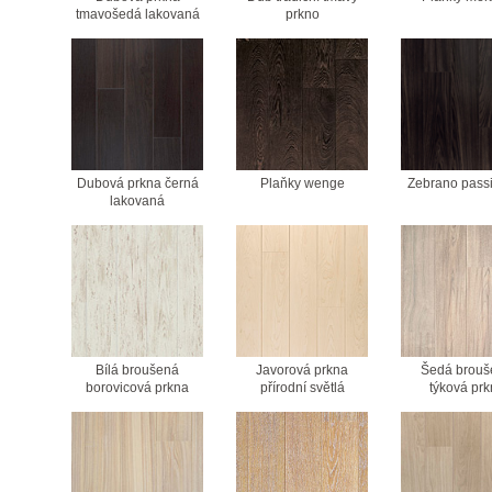
tmavošedá lakovaná
prkno
Dubová prkna černá
Plaňky wenge
Zebrano pass
lakovaná
Bílá broušená
Javorová prkna
Šedá brouš
borovicová prkna
přírodní světlá
týková prk