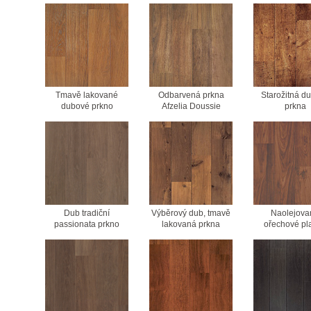
Tmavě lakované
Odbarvená prkna
Starožitná d
dubové prkno
Afzelia Doussie
prkna
Dub tradiční
Výběrový dub, tmavě
Naolejova
passionata prkno
lakovaná prkna
ořechové pl