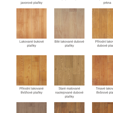
javorové plaňky
prkna
Lakované bukové
Bílé lakované dubové
Přírodní lak
plaňky
plaňky
dubové pla
Přírodní lakované
Staré matované
Tmavé lako
třešňové plaňky
naolejované dubové
třešnové pl
plaňky