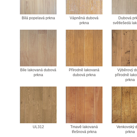
Bílá popelavá prkna
Vápněná dubová
Dubová pr
prkna
světlešedá la
Bíle lakovaná dubová
Přírodně lakovaná
Výběrový d
prkna
dubová prkna
přírodně lak
prkna
UL312
Tmavě lakovaná
Venkovský d
třešnová prkna
prkna