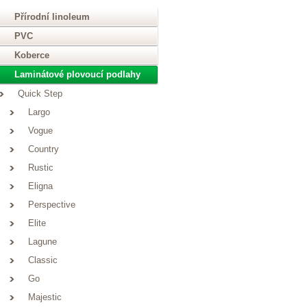
Přírodní linoleum
PVC
Koberce
Laminátové plovoucí podlahy
Quick Step
Largo
Vogue
Country
Rustic
Eligna
Perspective
Elite
Lagune
Classic
Go
Majestic