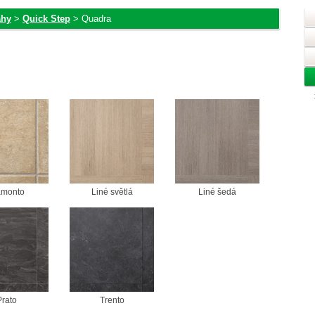
ahy
>
Quick Step
> Quadra
amonto
Liné světlá
Liné šedá
Prato
Trento