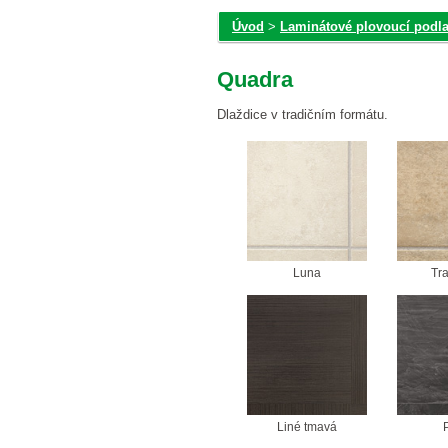
Úvod
>
Laminátové plovoucí podl
Quadra
Dlaždice v tradičním formátu.
Luna
Tr
Liné tmavá