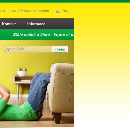
nek
Přeposlat e-mailem
Tisk
Kontakt
Informace
Stále lesklé a čisté - kupte si profesionální čistící prostředky D
odvlhčovačů.
Náš tip:
Využijte služby naší půjčovny nářadí, odvlhčovačů za výhodn