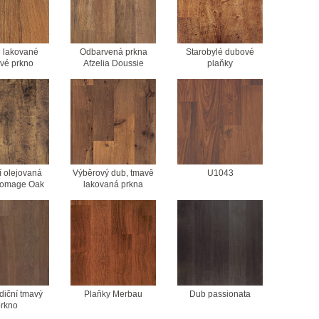
 lakované
Odbarvená prkna
Starobylé dubové
vé prkno
Afzelia Doussie
plaňky
í olejovaná
Výběrový dub, tmavě
U1043
Homage Oak
lakovaná prkna
diční tmavý
Plaňky Merbau
Dub passionata
rkno