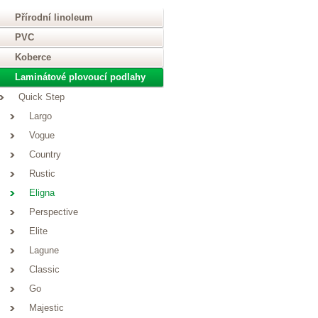
Přírodní linoleum
PVC
Koberce
Laminátové plovoucí podlahy
Quick Step
Largo
Vogue
Country
Rustic
Eligna
Perspective
Elite
Lagune
Classic
Go
Majestic