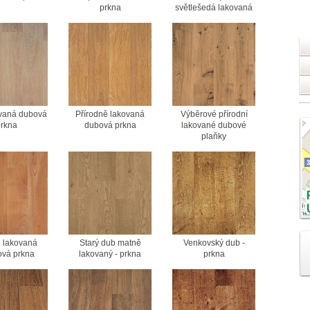
prkna
světlešedá lakovaná
ovaná dubová
Přírodně lakovaná
Výběrové přírodní
rkna
dubová prkna
lakované dubové
plaňky
 lakovaná
Starý dub matně
Venkovský dub -
ová prkna
lakovaný - prkna
prkna