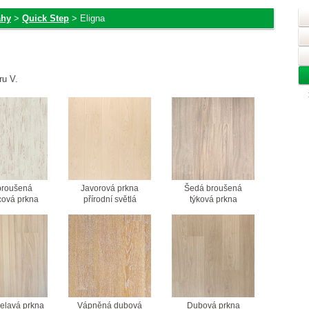
ahy
>
Quick Step
> Eligna
ru V.
 broušená
Javorová prkna
Šedá broušená
cová prkna
přírodní světlá
týková prkna
pelavá prkna
Vápněná dubová
Dubová prkna