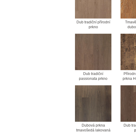
Dub tradiční přírodní
Tmavě
prkno
dubo
Dub tradiční
Přírodn
passionata prkno
prkna 
Dubová prkna
Dub tra
tmavošedá lakovaná
p