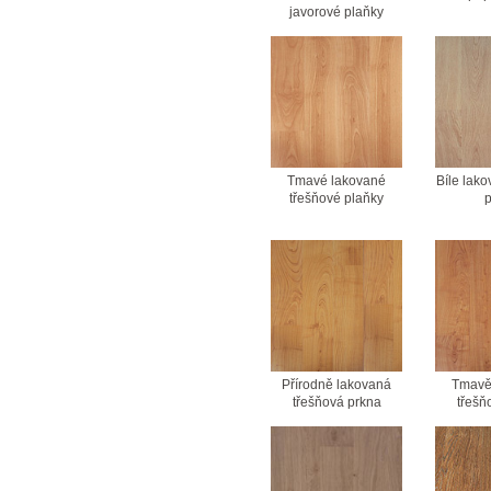
javorové plaňky
Tmavé lakované
Bíle lak
třešňové plaňky
p
Přírodně lakovaná
Tmavě
třešňová prkna
třešň