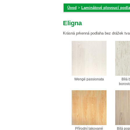
Úvod
>
Laminátové plovoucí podl
Eligna
Krásná prkenná podlaha bez drážek tva
Wengé passionata
Bílá
borovi
Přírodní lakované
Bílá po